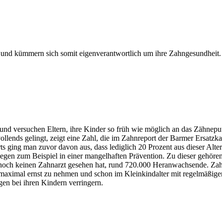
und kümmern sich somit eigenverantwortlich um ihre Zahngesundheit.
nd versuchen Eltern, ihre Kinder so früh wie möglich an das Zähneput
vollends gelingt, zeigt eine Zahl, die im Zahnreport der Barmer Ersatzka
rts ging man zuvor davon aus, dass lediglich 20 Prozent aus dieser Al
liegen zum Beispiel in einer mangelhaften Prävention. Zu dieser gehör
g noch keinen Zahnarzt gesehen hat, rund 720.000 Heranwachsende. Zah
maximal ernst zu nehmen und schon im Kleinkindalter mit regelmäßige
n bei ihren Kindern verringern.