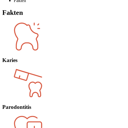
Fakten
Fakten
Karies
Parodontitis