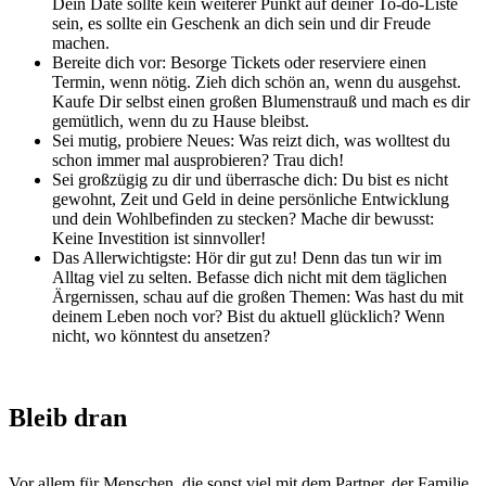
Dein Date sollte kein weiterer Punkt auf deiner To-do-Liste
sein, es sollte ein Geschenk an dich sein und dir Freude
machen.
Bereite dich vor: Besorge Tickets oder reserviere einen
Termin, wenn nötig. Zieh dich schön an, wenn du ausgehst.
Kaufe Dir selbst einen großen Blumenstrauß und mach es dir
gemütlich, wenn du zu Hause bleibst.
Sei mutig, probiere Neues: Was reizt dich, was wolltest du
schon immer mal ausprobieren? Trau dich!
Sei großzügig zu dir und überrasche dich: Du bist es nicht
gewohnt, Zeit und Geld in deine persönliche Entwicklung
und dein Wohlbefinden zu stecken? Mache dir bewusst:
Keine Investition ist sinnvoller!
Das Allerwichtigste: Hör dir gut zu! Denn das tun wir im
Alltag viel zu selten. Befasse dich nicht mit dem täglichen
Ärgernissen, schau auf die großen Themen: Was hast du mit
deinem Leben noch vor? Bist du aktuell glücklich? Wenn
nicht, wo könntest du ansetzen?
Bleib dran
Vor allem für Menschen, die sonst viel mit dem Partner, der Familie