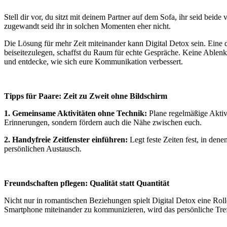
Stell dir vor, du sitzt mit deinem Partner auf dem Sofa, ihr seid beid
zugewandt seid ihr in solchen Momenten eher nicht.
Die Lösung für mehr Zeit miteinander kann Digital Detox sein. Eine d
beiseitezulegen, schaffst du Raum für echte Gespräche. Keine Ablenk
und entdecke, wie sich eure Kommunikation verbessert.
Tipps fü
r Paare: Zeit zu Zweit ohne Bildschirm
1. Gemeinsame Aktivitä
ten ohne Technik:
Plane regelmäßige Aktivi
Erinnerungen, sondern fördern auch die Nähe zwischen euch.
2. Handyfreie Zeitfenster einfü
hren:
Legt feste Zeiten fest, in den
persönlichen Austausch.
Freundschaften pflegen: Qualität
statt
Quantität
Nicht nur in romantischen Beziehungen spielt Digital Detox eine Rolle
Smartphone miteinander zu kommunizieren, wird das persönliche Tre