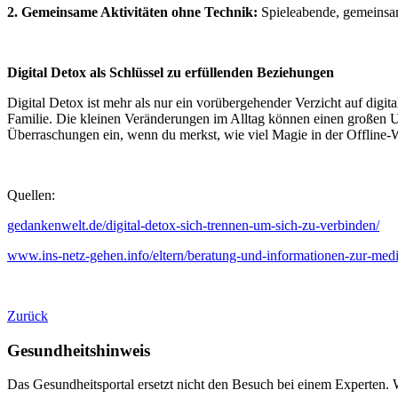
2. Gemeinsame Aktivitä
ten ohne Technik:
Spieleabende, gemeinsam
Digital Detox als Schlü
ssel zu erfü
llenden Beziehungen
Digital Detox ist mehr als nur ein vorübergehender Verzicht auf digit
Familie. Die kleinen Veränderungen im Alltag können einen großen Un
Überraschungen ein, wenn du merkst, wie viel Magie in der Offline-W
Quellen:
gedankenwelt.de/digital-detox-sich-trennen-um-sich-zu-verbinden/
www.ins-netz-gehen.info/eltern/beratung-und-informationen-zur-medie
Zurück
Gesundheitshinweis
Das Gesundheitsportal ersetzt nicht den Besuch bei einem Experten. 