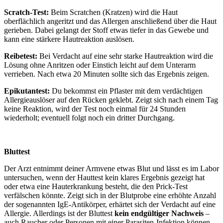
Scratch-Test:
Beim Scratchen (Kratzen) wird die Haut
oberflächlich angeritzt und das Allergen anschließend über die Haut
gerieben. Dabei gelangt der Stoff etwas tiefer in das Gewebe und
kann eine stärkere Hautreaktion auslösen.
Reibetest:
Bei Verdacht auf eine sehr starke Hautreaktion wird die
Lösung ohne Anritzen oder Einstich leicht auf dem Unterarm
verrieben. Nach etwa 20 Minuten sollte sich das Ergebnis zeigen.
Epikutantest:
Du bekommst ein Pflaster mit dem verdächtigen
Allergieauslöser auf den Rücken geklebt. Zeigt sich nach einem Tag
keine Reaktion, wird der Test noch einmal für 24 Stunden
wiederholt; eventuell folgt noch ein dritter Durchgang.
Bluttest
Der Arzt entnimmt deiner Armvene etwas Blut und lässt es im Labor
untersuchen, wenn der Hauttest kein klares Ergebnis gezeigt hat
oder etwa eine Hauterkrankung besteht, die den Prick-Test
verfälschen könnte. Zeigt sich in der Blutprobe eine erhöhte Anzahl
der sogenannten IgE-Antikörper, erhärtet sich der Verdacht auf eine
Allergie. Allerdings ist der Bluttest
kein endgültiger Nachweis
–
auch Raucher oder Personen mit einer Parasiten-Infektion können